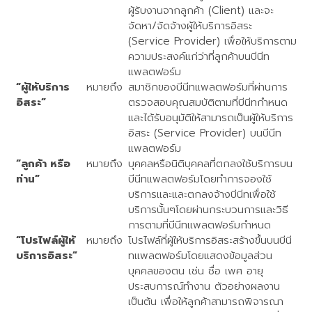
ผู้รับงานจากลูกค้า (Client) และจะ
จัดหา/จัดจ้างผู้ให้บริการอิสระ
(Service Provider) เพื่อให้บริการตาม
ความประสงค์แก่ว่าที่ลูกค้าบนบีนีท
แพลตฟอร์ม
“ผู้ให้บริการ
หมายถึง
สมาชิกของบีนีทแพลตฟอร์มที่ผ่านการ
อิสระ”
ตรวจสอบคุณสมบัติตามที่บีนีทกำหนด
และได้รับอนุมัติให้สามารถเป็นผู้ให้บริการ
อิสระ (Service Provider) บนบีนีท
แพลตฟอร์ม
“ลูกค้า หรือ
หมายถึง
บุคคลหรือนิติบุคคลที่ตกลงใช้บริการบน
ท่าน”
บีนีทแพลตฟอร์มโดยทำการจองใช้
บริการและและตกลงจ้างบีนีทเพื่อใช้
บริการนั้นๆโดยผ่านกระบวนการและวิธี
การตามที่บีนีทแพลตฟอร์มกำหนด
“โปรไฟล์ผู้ให้
หมายถึง
โปรไฟล์ที่ผู้ให้บริการอิสระสร้างขึ้นบนบีนี
บริการอิสระ”
ทแพลตฟอร์มโดยแสดงข้อมูลส่วน
บุคคลของตน เช่น ชื่อ เพศ อายุ
ประสบการณ์ทำงาน ตัวอย่างผลงาน
เป็นต้น เพื่อให้ลูกค้าสามารถพิจารณา