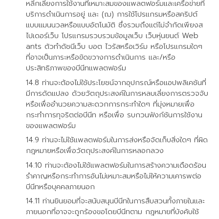
หลีกเลี่ยงการใช้งานที่เหมาะสมของแพลตฟอร์มและเครือข่ายที่
บริการดำเนินการอยู่ และ (ฌ) การใช้โปรแกรมหรือสคริปต์
แบบแมนนวลหรือแบบอัตโนมัติ ซึ่งรวมถึงแต่ไม่จำกัดเพียงส
ไปเดอร์เว็บ โปรแกรมรวบรวมข้อมูลเว็บ เว็บหุ่นยนต์ Web
ants ตัวทำดัชนีเว็บ บอต ไวรัสหรือเวิร์ม หรือโปรแกรมใดๆ
ที่อาจเป็นภาระหรือขัดขวางการดำเนินการ และ/หรือ
ประสิทธิภาพของบีนีทแพลตฟอร์ม
ท่านจะต้องไม่ใช้ประโยชน์จากอุปกรณ์หรือแอปพลิเคชันที่
มีการดัดแปลง ด้วยวัตถุประสงค์ในการหลบเลี่ยงการตรวจจับ
หรือเพื่ออำนวยความสะดวกการกระทำใดๆ ที่มุ่งหมายเพื่อ
กระทำการทุจริตต่อบีนีท หรือเพื่อ รบกวนฟังก์ชันการใช้งาน
ของแพลตฟอร์ม
ท่านจะไม่ใช้แพลตฟอร์มในการส่งหรือจัดเก็บสิ่งใดๆ ที่ผิด
กฎหมายหรือเพื่อวัตถุประสงค์ในการหลอกลวง
ท่านจะต้องไม่ใช้แพลตฟอร์มในการสร้างความเดือดร้อน
รำคาญหรือกระทำการอันไม่เหมาะสมหรือไม่ให้ความเคารพต่อ
บีนีทหรือบุคคลภายนอก
ท่านยินยอมที่จะสนับสนุนบีนีทในการสืบสวนทั้งภายในและ
ภายนอกที่อาจจะถูกร้องขอโดยบีนีทตาม กฎหมายที่บังคับใช้