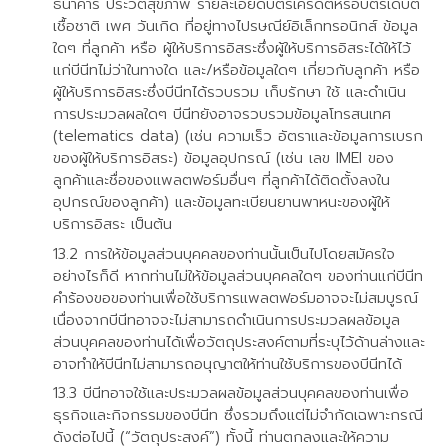
ธนาคาร ประวัติสุขภาพ รายละเอียดบัตรเครดิตหรือบัตรเดบิต
เชื้อชาติ เพศ วันเกิด ที่อยู่ทางไปรษณีย์อิเล็กทรอนิกส์ ข้อมูล
ใดๆ ที่ลูกค้า หรือ ผู้ให้บริการอิสระซึ่งผู้ให้บริการอิสระได้ให้ไว้
แก่บีนีทไม่ว่าในทางใด และ/หรือข้อมูลใดๆ เกี่ยวกับลูกค้า หรือ
ผู้ให้บริการอิสระซึ่งบีนีทได้รวบรวม เก็บรักษา ใช้ และดำเนิน
การประมวลผลใดๆ บีนีทยังอาจรวบรวมข้อมูลโทรสนเทศ
(telematics data) (เช่น ความเร็ว อัตราและข้อมูลการเบรก
ของผู้ให้บริการอิสระ) ข้อมูลอุปกรณ์ (เช่น เลข IMEI ของ
ลูกค้าและชื่อของแพลตฟอร์มอื่นๆ ที่ลูกค้าได้ติดตั้งลงใน
อุปกรณ์ของลูกค้า) และข้อมูลทะเบียนยานพาหนะของผู้ให้
บริการอิสระ เป็นต้น
การให้ข้อมูลส่วนบุคคลของท่านนั้นเป็นไปโดยสมัครใจ
อย่างไรก็ดี หากท่านไม่ให้ข้อมูลส่วนบุคคลใดๆ ของท่านแก่บีนีท
คำร้องขอของท่านเพื่อใช้บริการแพลตฟอร์มอาจจะไม่สมบูรณ์
เนื่องจากบีนีทอาจจะไม่สามารถดำเนินการประมวลผลข้อมูล
ส่วนบุคคลของท่านได้เพื่อวัตถุประสงค์ตามที่ระบุไว้ด้านล่างและ
อาจทำให้บีนีทไม่สามารถอนุญาตให้ท่านใช้บริการของบีนีทได้
บีนีทอาจใช้และประมวลผลข้อมูลส่วนบุคคลของท่านเพื่อ
ธุรกิจและกิจกรรมของบีนีท ซึ่งรวมถึงแต่ไม่จำกัดเฉพาะกรณี
ดังต่อไปนี้ (“วัตถุประสงค์”) ทั้งนี้ ท่านตกลงและให้ความ