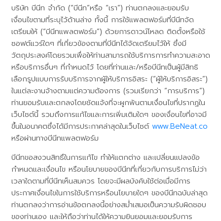
บริษัท บีนีท จำกัด (“บีนีท”หรือ “เรา”) ท่านตกลงและยอมรับ
เงื่อนไขตามที่ระบุไว้ด้านล่าง ทั้งนี้ การใช้แพลตฟอร์มที่บีนีทจัด
เตรียมให้ (“บีนีทแพลตฟอร์ม”) ด้วยการดาวน์โหลด ติดตั้งหรือใช้
ซอฟต์แวร์ใดๆ ที่เกี่ยวข้องตามที่บีนีทได้จัดเตรียมไว้ให้ ซึ่งมี
วัตถุประสงค์โดยรวมเพื่อให้ท่านสามารถใช้บริการการทำความสะอาด
หรือบริการอื่นๆ ที่กำหนดไว้ โดยที่ท่านและ/หรือบีนีทเป็นผู้มีสิทธิ
เลือกรูปแบบการรับบริการจากผู้ให้บริการอิสระ (“ผู้ให้บริการอิสระ”)
ในแต่ละงานจ้างตามแต่ความต้องการ (รวมเรียกว่า “การบริการ”)
ท่านยอมรับและตกลงโดยชัดแจ้งที่จะผูกพันตามเงื่อนไขที่ปรากฏใน
เว็บไซต์นี้ รวมถึงการแก้ไขและการเพิ่มเติมใดๆ ของเงื่อนไขที่อาจมี
ขึ้นในอนาคตซึ่งได้มีการประกาศล่าสุดในเว็บไซต์
www.BeNeat.co
หรือผ่านทางบีนีทแพลตฟอร์ม
บีนีทขอสงวนสิทธิ์ในการแก้ไข ทำให้แตกต่าง และเปลี่ยนแปลงข้อ
กำหนดและเงื่อนไข หรือนโยบายของบีนีทที่เกี่ยวกับการบริการไม่ว่า
เวลาใดตามที่บีนีทเห็นสมควร โดยจะมีผลบังคับใช้ต่อเมื่อมีการ
ประกาศเงื่อนไขในการใช้บริการหรือนโยบายใดๆ ของบีนีทฉบับล่าสุด
ท่านตกลงว่าการอ่านข้อตกลงนี้อย่างสม่ำเสมอเป็นความรับผิดชอบ
ของท่านเอง และให้ถือว่าท่านได้ให้ความยินยอมและยอมรับการ