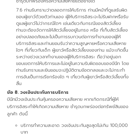
ชำรุดบกพร่องหรือความเสียหายแต่อย่างใด
ท่านรับทราบว่าตลอดการให้บริการ ท่านมีหน้าที่ดูแลรับผิด
ชอบผู้เยาว์ด้วยตัวท่านเอง ผู้ให้บริการอิสระจะไม่รับฝากหรือรับ
ดูแลผู้เยาว์ไม่ว่ากรณีใดๆ เช่นเดียวกับกรณีของสัตว์เลี้ยง
ท่านจะต้องจัดการให้สัตว์เลี้ยงอยู่ในกรง หรือ ที่เก็บสัตว์เลี้ยง
อย่างปลอดภัยและไม่เป็นการรบกวนต่อการทำงานของผู้ให้
บริการอิสระและท่านยอมรับว่าความสูญหายหรือความเสียหาย
ใดๆ ที่เกี่ยวกับเด็ก ผู้เยาว์หรือสัตว์เลี้ยงของท่าน แม้จะเกิดขึ้น
ระหว่างช่วงเวลาทำงานของผู้ให้บริการอิสระ ถือว่าอยู่นอก
ขอบเขตการให้บริการและไม่อยู่ในความรับผิดชอบของบีนีท โดย
ท่านรับทราบและยินยอมจะปฏิบัติตามข้อตกลงและจะไม่กระทำ
การอันเป็นการเรียกร้องใด ๆ เกี่ยวกับผู้เยาว์หรือสัตว์เลี้ยงทั้ง
สิ้น
วงเงินประกันการบริการ
บีนีทมีวงเงินประกันคุ้มครองความเสียหาย หากเกิดกรณีที่ผู้ให้
บริการอิสระทำให้เกิดความเสียหาย ชำรุดบกพร่องต่อทรัพย์สินของ
ลูกค้า ดังนี้
บริการทำความสะอาด วงเงินประกันสูงสุดไม่เกิน 100,000
บาท