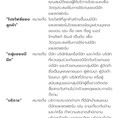
คุณสมบัติของผู้ให้บริการอิสระและเพื่อ
วัตถุประสงค์ในการใช้งานของบีนีท
แพลตฟอร์ม
“โปรไฟล์ของ
หมายถึง
โปรไฟล์ที่ลูกค้าสร้างขึ้นบนบีนีท
ลูกค้า”
แพลตฟอร์มโดยแสดงข้อมูลส่วนบุคคล
ของตน เช่น ชื่อ เพศ ที่อยู่ เบอร์
โทรศัพท์ อีเมล์ เป็นต้น เพื่อ
วัตถุประสงค์ในการใช้งานบีนีท
แพลตฟอร์ม
“กลุ่มของบี
หมายถึง
บีนีท บริษัทในเครือบีนีท และ/หรือ บริษัท
นีท”
ที่ควบคุมร่วมกันของบีนีทกับตัวแทนขอ
งบีนีท และตัวแทนของกลุ่มบีนีท ผู้จัดทำ
ซึ่งเป็นบุคคลภายนอก ผู้พัฒนา ผู้จัดทำ
โฆษณา คู่ค้า บริษัทที่จัดงาน หรือผู้
สนับสนุนของกลุ่มบีนีทผู้ซึ่งอาจติดต่อ
สื่อสารกับท่านไม่ว่าด้วยเหตุผลประการใด
ก็ตาม
“บริการ”
หมายถึง
บริการประเภทต่างๆ ที่บีนีทนำเสนอบน
บีนีทแพลตฟอร์ม เช่น งานเกี่ยวกับบ้าน
และ/หรือ ทำความสะอาดสำนักงาน
บริการรีดผ้า นวดแผนไทย บริการกำจัด