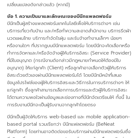
เปลี่ยนแปลงดังกล่าวแล้ว (หากมี)
ความเป็นมาและลักษณะของบีนีทแพลตฟอร์ม
บีนีทเป็นผู้สร้างแพลตฟอร์มเทคโนโลยีเพื่อให้บริการต่างๆ เช่น
บริการเกี่ยวกับบ้าน และ/หรือทำความสะอาดสำนักงาน บริการรีดผ้า
นวดแผนไทย บริการกำจัดไรฝุ่น และรับจ้างทำงานเล็กๆ น้อยๆ
หรืองานใดๆ ที่ปรากฏบนบีนีทแพลตฟอร์ม โดยบีนีทจะคัดเลือกหรือ
ทำการจัดหาและ/หรือจัดจ้างผู้ให้บริการอิสระ (Service Provider)
ที่มีใบอนุญาต (กรณีงานดังกล่าวมีกฎหมายกำหนดให้ต้องมีใบ
อนุญาต) ให้แก่ลูกค้า (Client) หรือลูกค้าอาจเลือกตัวผู้ให้บริการ
อิสระด้วยตัวเองผ่านบีนีทแพลตฟอร์มได้ โดยบีนีทมีหน้าที่เสนอ
ข้อมูลโปรไฟล์ของผู้ให้บริการอิสระและวิธีการในการบริการต่างๆ ให้
แก่ลูกค้า ซึ่งลูกค้าสามารถเลือกการบริการและตัวผู้ให้บริการอิสระ
ได้ตามความพอใจผ่านข้อมูลและช่องทางที่บีนีทจัดเตรียมให้ ทั้งนี้ ใน
การรับงานบีนีทจะเป็นผู้รับงานจากลูกค้าโดยตรง
บีนีทเป็นผู้จัดให้บริการ web-based และ mobile application-
based portal รวมเรียกว่า บีนีทแฟลตฟอร์ม (BeNeat
Platform) โดยท่านอาจติดต่อขอรับบริการผ่านบีนีทแฟลตฟอร์มซึ่ง