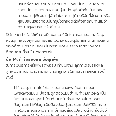
บริษัทที่ควบคุมร่วมกันของบีนีท (“กลุ่มบีนีท”) กับตัวแทน
ของบีนีท และตัวแทนของกลุ่มบีนีท ผู้จัดทำซึ่งเป็นบุคคล
ภายนอก ผู้พัฒนา ผู้จัดทำโฆษณา คู่ค้า บริษัทที่จัดงาน หรือ
ผู้สนับสนุนของกลุ่มบีนีทผู้ซึ่งอาจติดต่อสื่อสารกับท่านไม่ว่า
ด้วยเหตุผลประการใดก็ตาม
หากท่านไม่ได้ให้ความยินยอมแก่บีนีทในการประมวลผลข้อมูล
ส่วนบุคคลของผู้ให้บริการอิสระไม่ว่าเพื่อวัตถุประสงค์ด้านการตลาด
ข้อใดก็ตาม กรุณาแจ้งให้บีนีททราบโดยใช้รายละเอียดของการ
ติดต่อตามที่ระบุในแพลตฟอร์ม
คำรับรองและข้อผูกพัน
ในการใช้บริการหรือแพลตฟอร์ม ท่านในฐานะลูกค้าได้รับรองและ
ผูกพันว่าท่านมีความสามารถตามกฎหมายในการเข้าทำข้อตกลงนี้
ดังนี้
ข้อมูลที่ท่านได้ให้ไว้กับบีนีทตามเพื่อใช้บริการบีนีท
แพลตฟอร์มนั้น มีความถูกต้องแม่นยำ ไม่ทำให้เข้าใจผิด เป็น
ปัจจุบันและสมบูรณ์ โดยท่านมีหน้าที่รับผิดชอบในการรักษา
ข้อมูลและทำให้ข้อมูลเป็นปัจจุบันอยู่เสมอและแจ้งให้บีนีททราบ
ภายในเวลาอันสมควร หากมีการเปลี่ยนแปลง บีนีทจะยึดถือว่า