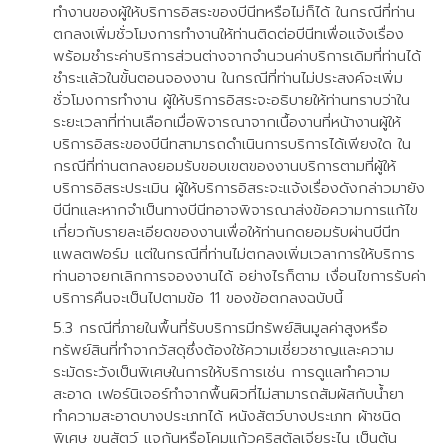
ทำงานของผู้ให้บริการอิสระของบีนีทหรือไม่ก็ได้ ในกรณีที่ท่าน
ตกลงเพิ่มชั่วโมงการทำงานให้ท่านติดต่อบีนีทเพื่อแจ้งเรื่อง
พร้อมชำระค่าบริการส่วนต่างจากจำนวนค่าบริการเดิมที่ท่านได้
ชำระแล้วในขั้นตอนจองงาน ในกรณีที่ท่านไม่ประสงค์จะเพิ่ม
ชั่วโมงการทำงาน ผู้ให้บริการอิสระจะอธิบายให้ท่านทราบว่าใน
ระยะเวลาที่ท่านเลือกเมื่อพิจารณาจากเนื้องานที่หน้างานผู้ให้
บริการอิสระของบีนีทสามารถดำเนินการบริการได้เพียงใด ใน
กรณีที่ท่านตกลงยอมรับขอบเขตของงานบริการตามที่ผู้ให้
บริการอิสระประเมิน ผู้ให้บริการอิสระจะแจ้งเรื่องดังกล่าวมายัง
บีนีทและหากจำเป็นทางบีนีทอาจพิจารณาส่งข้อความการแก้ไข
เกี่ยวกับรายละเอียดของงานเพื่อให้ท่านกดยอมรับผ่านบีนีท
แพลตฟอร์ม แต่ในกรณีที่ท่านไม่ตกลงเพิ่มเวลาการให้บริการ
ท่านอาจยกเลิกการจองงานได้ อย่างไรก็ตาม เงื่อนไขการรับค่า
บริการคืนจะเป็นไปตามข้อ 11 ของข้อตกลงฉบับนี้
กรณีที่ภายในพื้นที่รับบริการมีทรัพย์สินมูลค่าสูงหรือ
ทรัพย์สินที่ทำจากวัสดุซึ่งต้องใช้ความเชี่ยวชาญและความ
ระมัดระวังเป็นพิเศษในการให้บริการเช่น การดูแลทำความ
สะอาด เฟอร์นิเจอร์ทำจากพื้นผิวที่ไม่สามารถสัมผัสกับน้ำยา
ทำความสะอาดบางประเภทได้ หนังสัตว์บางประเภท ผ้าชนิด
พิเศษ ขนสัตว์ แจกันหรือโคมแก้วคริสตัลเจียระไน เป็นต้น