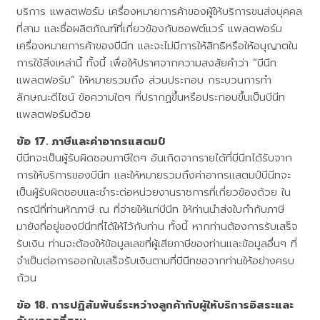
บริการ แพลตฟอร์ม เครื่องหมายการค้าของผู้ให้บริการขนส่งบุคคล
ที่สาม และชื่อผลิตภัณฑ์ที่เกี่ยวข้องกับซอฟต์แวร์ แพลตฟอร์ม
เครื่องหมายการค้าของบีนีท และจะไม่มีการให้สิทธิหรือให้อนุญาตใน
การใช้สิ่งเหล่านี้ ทั้งนี้ เพื่อให้ปราศจากความสงสัยคำว่า “บีนีท
แพลตฟอร์ม” ให้หมายรวมถึง ส่วนประกอบ กระบวนการทำ
ลักษณะดีไซน์ ข้อความใดๆ ที่ปรากฏขึ้นหรือประกอบขึ้นเป็นบีนีท
แพลตฟอร์มด้วย
ภาษีและค่าอากรแสตมป์
บีนีทจะเป็นผู้รับผิดชอบภาษีใดๆ อันเกิดจากรายได้ที่บีนีทได้รับจาก
การให้บริการของบีนีท และให้หมายรวมถึงค่าอากรแสตมป์บีนีทจะ
เป็นผู้รับผิดชอบและชำระต่อหน่วยงานราชการที่เกี่ยวข้องด้วย ใน
กรณีที่ท่านหักภาษี ณ ที่จ่ายให้แก่บีนีท ให้ท่านนำส่งใบกำกับภาษี
มายังที่อยู่ของบีนีทที่ได้ให้ไว้กับท่าน ทั้งนี้ หากท่านต้องการรับเสร็จ
รับเงิน ท่านจะต้องให้ข้อมูลเลขที่ผู้เสียภาษีของท่านและข้อมูลอื่นๆ ที่
จำเป็นต่อการออกใบเสร็จรับเงินตามที่บีนีทขอจากท่านให้อย่างครบ
ถ้วน
การปฏิสัมพันธ์ระหว่างลูกค้ากับผู้ให้บริการอิสระและ