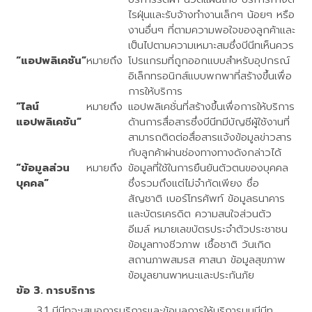
ไรฝุ่นและรับจ้างทำงานเล็กๆ น้อยๆ หรือ
งานอื่นๆ ที่ตามความพอใจของลูกค้าและ
เป็นไปตามความเหมาะสมซึ่งบีนีทเห็นควร
“แอปพลิเคชัน”
หมายถึง
โปรแกรมที่ถูกออกแบบสำหรับอุปกรณ์
อิเล็กทรอนิกส์แบบพกพาที่สร้างขึ้นเพื่อ
การให้บริการ
“ไลน์
หมายถึง
แอปพลิเคชั่นที่สร้างขึ้นเพื่อการให้บริการ
แอปพลิเคชัน”
ด้านการสื่อสารซึ่งบีนีทมีบัญชีผู้ใช้งานที่
สามารถติดต่อสื่อสารแจ้งข้อมูลข่าวสาร
กับลูกค้าผ่านช่องทางทางดังกล่าวได้
“ข้อมูลส่วน
หมายถึง
ข้อมูลที่ใช้ในการยืนยันตัวตนของบุคคล
บุคคล”
ซึ่งรวมถึงแต่ไม่จำกัดเพียง ชื่อ
สัญชาติ เบอร์โทรศัพท์ ข้อมูลธนาคาร
และบัตรเครดิต ความสนใจส่วนตัว
อีเมล์ หมายเลขบัตรประจำตัวประชาชน
ข้อมูลทางชีวภาพ เชื้อชาติ วันเกิด
สถานภาพสมรส ศาสนา ข้อมูลสุขภาพ
ข้อมูลยานพาหนะและประกันภัย
การบริการ
บีนีทจะเสนอการบริการและข้อมูลการให้บริการบนบีนีท