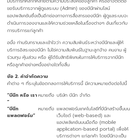
มีบริการที่หลากหลายตามความประสงค์ของลูกค้า หรืออาจติดต่อ
ขอรับบริการจากผู้ดูแลระบบ (Admin) ของบีนีทผ่านไลน์
แอปพลิเคชันซึ่งเป็นอีกช่องทางการสื่อสารของบีนีท ผู้ดูแลระบบจะ
ดำเนินการจองงานและให้ความช่วยเหลือในเรื่องต่างๆ อันเกี่ยวกับ
การบริการแก่ลูกค้า
อนึ่ง ท่านรับทราบและเข้าใจว่า ความสัมพันธ์ระหว่างบีนีทและผู้ให้
บริการอิสระของบีนีท ไม่ใช่ความสัมพันธ์ในฐานะลูกจ้าง คนงาน ผู้
ร่วมทุน หุ้นส่วน หรือ ผู้ได้รับสิทธิพิเศษในการให้บริการจากบีนีท
หรือลูกค้าอย่างหนึ่งอย่างใดทั้งสิ้น
คำจำกัดความ
คำต่าง ๆ ที่ระบุในข้อตกลงการให้บริการนี้ มีความหมายดังต่อไปนี้
“บีนีท หรือ เรา
หมายถึง
บริษัท บีนีท จำกัด
”
“บีนีท
หมายถึง
แพลตฟอร์มเทคโนโลยีที่บีนีทสร้างขึ้นบน
แพลตฟอร์ม”
เว็บไซต์ (web-based) และ
แอปพลิเคชันบนมือถือ (mobile
application-based portal) เพื่อให้
บริการต่างๆ แก่ลูกค้า โดยบีนีทจะเป็น