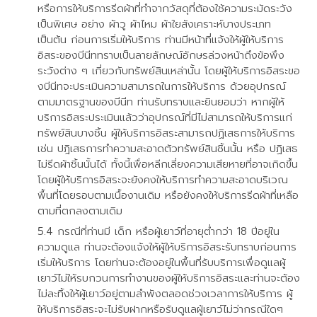
หรือการให้บริการรีดผ้าที่ทำจากวัสดุที่ต้องใช้ความระมัดระวัง
เป็นพิเศษ อย่าง ผ้าวู ผ้าไหม ผ้าใยสังเคราะห์บางประเภท
เป็นต้น ก่อนการเริ่มให้บริการ ท่านมีหน้าที่แจ้งให้ผู้ให้บริการ
อิสระของบีนีททราบเป็นลายลักษณ์อักษรล่วงหน้าถึงข้อพึง
ระวังต่าง ๆ เกี่ยวกับทรัพย์สินเหล่านั้น โดยผู้ให้บริการอิสระขอ
งบีนีทจะประเมินความสามารถในการให้บริการ ด้วยอุปกรณ์
ตามมาตรฐานของบีนีท ท่านรับทราบและยินยอมว่า หากผู้ให้
บริการอิสระประเมินแล้วว่าอุปกรณ์ที่มีไม่สามารถให้บริการแก่
ทรัพย์สินบางชิ้น ผู้ให้บริการอิสระสามารถปฏิเสธการให้บริการ
เช่น ปฎิเสธการทำความสะอาดตัวทรัพย์สินชิ้นนั้น หรือ ปฏิเสธ
ไม่รีดผ้าชิ้นนั้นได้ ทั้งนี้เพื่อหลีกเลี่ยงความเสียหายที่อาจเกิดขึ้น
โดยผู้ให้บริการอิสระจะยังคงให้บริการทำความสะอาดบริเวณ
พื้นที่โดยรอบตามเนื้องานเดิม หรือยังคงให้บริการรีดผ้าที่เหลือ
ตามที่ตกลงตามเดิม
กรณีที่ท่านมี เด็ก หรือผู้เยาว์ที่อายุต่ำกว่า 18 ปีอยู่ใน
ความดูแล ท่านจะต้องแจ้งให้ผู้ให้บริการอิสระรับทราบก่อนการ
เริ่มให้บริการ โดยท่านจะต้องอยู่ในพื้นที่รับบริการเพื่อดูแลผู้
เยาว์ไม่ให้รบกวนการทำงานของผู้ให้บริการอิสระและท่านจะต้อง
ไม่ละทิ้งให้ผู้เยาว์อยู่ตามลำพังตลอดช่วงเวลาการให้บริการ ผู้
ให้บริการอิสระจะไม่รับฝากหรือรับดูแลผู้เยาว์ไม่ว่ากรณีใดๆ