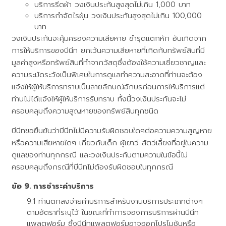
บริการรีดผ้า วงเงินประกันสูงสุดไม่เกิน 1,000 บาท
บริการกำจัดไรฝุ่น วงเงินประกันสูงสุดไม่เกิน 100,000
บาท
วงเงินประกันจะคุ้มครองความเสียหาย ชำรุดแตกหัก อันเกิดจาก
การให้บริการของบีนีท ยกเว้นความเสียหายที่เกิดกับทรัพย์สินที่มี
มูลค่าสูงหรือทรัพย์สินที่ทำจากวัสดุซึ่งต้องใช้ความเชี่ยวชาญและ
ความระมัดระวังเป็นพิเศษในการดูแลทำความสะอาดที่ท่านจะต้อง
แจ้งให้ผู้ให้บริการทราบเป็นลายลักษณ์อักษรก่อนการให้บริการแต่
ท่านไม่ได้แจ้งให้ผู้ให้บริการรับทราบ ทั้งนี้วงเงินประกันจะไม่
ครอบคลุมถึงความสูญหายของทรัพย์สินทุกชนิด
บีนีทขอยืนยันว่าบีนีทไม่มีความรับผิดชอบใดๆต่อความความสูญหาย
หรือความเสียหายใดๆ เกี่ยวกับเด็ก ผู้เยาว์ สัตว์เลี้ยงที่อยู่ในความ
ดูแลของท่านทุกกรณี และวงเงินประกันตามความในข้อนี้ไม่
ครอบคลุมถึงกรณีที่บีนีทไม่ต้องรับผิดชอบในทุกกรณี
การชำระค่าบริการ
ท่านตกลงจ่ายค่าบริการสำหรับงานบริการประเภทต่างๆ
ตามอัตราที่ระบุไว้ ในขณะที่ทำการจองการบริการผ่านบีนีท
แพลตฟอร์ม ซึ่งบีนีทแพลตฟอร์มอาจออกโปรโมชันหรือ