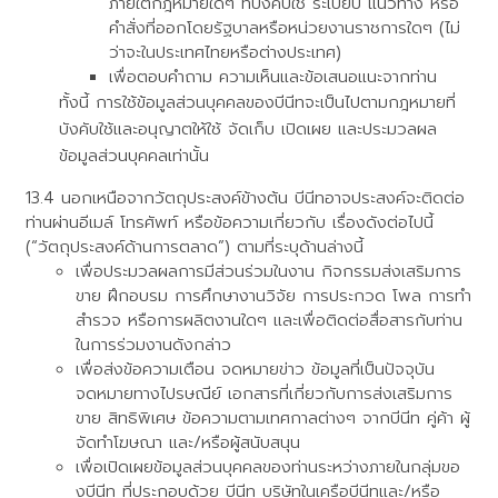
ภายใต้กฎหมายใดๆ ที่บังคับใช้ ระเบียบ แนวทาง หรือ
คำสั่งที่ออกโดยรัฐบาลหรือหน่วยงานราชการใดๆ (ไม่
ว่าจะในประเทศไทยหรือต่างประเทศ)
เพื่อตอบคำถาม ความเห็นและข้อเสนอแนะจากท่าน
ทั้งนี้ การใช้ข้อมูลส่วนบุคคลของบีนีทจะเป็นไปตามกฎหมายที่
บังคับใช้และอนุญาตให้ใช้ จัดเก็บ เปิดเผย และประมวลผล
ข้อมูลส่วนบุคคลเท่านั้น
นอกเหนือจากวัตถุประสงค์ข้างต้น บีนีทอาจประสงค์จะติดต่อ
ท่านผ่านอีเมล์ โทรศัพท์ หรือข้อความเกี่ยวกับ เรื่องดังต่อไปนี้
(“วัตถุประสงค์ด้านการตลาด”) ตามที่ระบุด้านล่างนี้
เพื่อประมวลผลการมีส่วนร่วมในงาน กิจกรรมส่งเสริมการ
ขาย ฝึกอบรม การศึกษางานวิจัย การประกวด โพล การทำ
สำรวจ หรือการผลิตงานใดๆ และเพื่อติดต่อสื่อสารกับท่าน
ในการร่วมงานดังกล่าว
เพื่อส่งข้อความเตือน จดหมายข่าว ข้อมูลที่เป็นปัจจุบัน
จดหมายทางไปรษณีย์ เอกสารที่เกี่ยวกับการส่งเสริมการ
ขาย สิทธิพิเศษ ข้อความตามเทศกาลต่างๆ จากบีนีท คู่ค้า ผู้
จัดทำโฆษณา และ/หรือผู้สนับสนุน
เพื่อเปิดเผยข้อมูลส่วนบุคคลของท่านระหว่างภายในกลุ่มขอ
งบีนีท ที่ประกอบด้วย บีนีท บริษัทในเครือบีนีทและ/หรือ