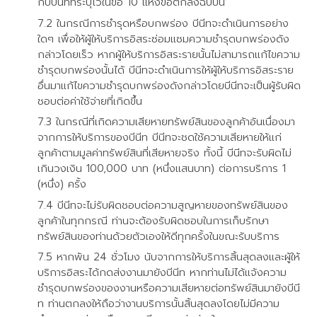
กับบีนีทที่ระบุไว้ในข้อ 10 แห่งข้อตกลงฉบับนี้
ในกรณีการชำรุดหรือบกพร่อง บีนีทจะดำเนินการอย่าง
ใดๆ เพื่อให้ผู้ให้บริการอิสระซ่อมแซมความชำรุดบกพร่องดัง
กล่าวโดยเร็ว หากผู้ให้บริการอิสระรายนั้นไม่สามารถแก้ไขความ
ชำรุดบกพร่องนั้นได้ บีนีทจะดำเนินการให้ผู้ให้บริการอิสระราย
อื่นมาแก้ไขความชำรุดบกพร่องดังกล่าวโดยบีนีทจะเป็นผู้รับผิด
ชอบต่อค่าใช้จ่ายที่เกิดขึ้น
ในกรณีที่เกิดความเสียหายทรัพย์สินของลูกค้าอันเนื่องมา
จากการให้บริการของบีนีท บีนีทจะชดใช้ความเสียหายให้แก่
ลูกค้าตามมูลค่าทรัพย์สินที่เสียหายจริง ทั้งนี้ บีนีทจะรับผิดไม่
เกินวงเงิน 100,000 บาท (หนึ่งแสนบาท) ต่อการบริการ 1
(หนึ่ง) ครั้ง
บีนีทจะไม่รับผิดชอบต่อความสูญหายของทรัพย์สินของ
ลูกค้าในทุกกรณี ท่านจะต้องรับผิดชอบในการเก็บรักษา
ทรัพย์สินของท่านด้วยตัวเองให้ดีทุกครั้งในขณะรับบริการ
หากพ้น 24 ชั่วโมง นับจากการให้บริการสิ้นสุดลงและผู้ให้
บริการอิสระได้กดส่งงานมายังบีนีท หากท่านไม่ได้แจ้งความ
ชำรุดบกพร่องของงานหรือความเสียหายต่อทรัพย์สินมายังบีนี
ท ท่านตกลงให้ถือว่างานบริการนั้นสิ้นสุดลงโดยไม่มีความ