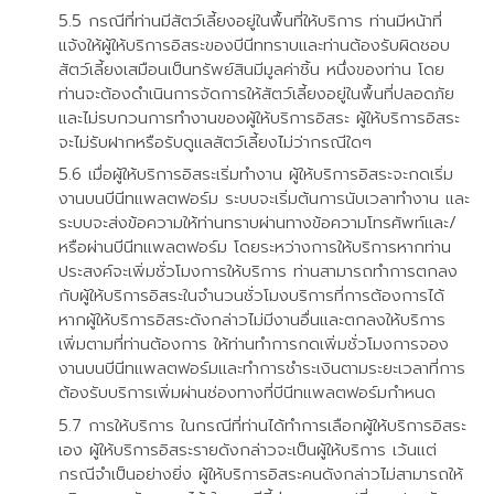
กรณีที่ท่านมีสัตว์เลี้ยงอยู่ในพื้นที่ให้บริการ ท่านมีหน้าที่
แจ้งให้ผู้ให้บริการอิสระของบีนีททราบและท่านต้องรับผิดชอบ
สัตว์เลี้ยงเสมือนเป็นทรัพย์สินมีมูลค่าชิ้น หนึ่งของท่าน โดย
ท่านจะต้องดำเนินการจัดการให้สัตว์เลี้ยงอยู่ในพื้นที่ปลอดภัย
และไม่รบกวนการทำงานของผู้ให้บริการอิสระ ผู้ให้บริการอิสระ
จะไม่รับฝากหรือรับดูแลสัตว์เลี้ยงไม่ว่ากรณีใดๆ
เมื่อผู้ให้บริการอิสระเริ่มทำงาน ผู้ให้บริการอิสระจะกดเริ่ม
งานบนบีนีทแพลตฟอร์ม ระบบจะเริ่มต้นการนับเวลาทำงาน และ
ระบบจะส่งข้อความให้ท่านทราบผ่านทางข้อความโทรศัพท์และ/
หรือผ่านบีนีทแพลตฟอร์ม โดยระหว่างการให้บริการหากท่าน
ประสงค์จะเพิ่มชั่วโมงการให้บริการ ท่านสามารถทำการตกลง
กับผู้ให้บริการอิสระในจำนวนชั่วโมงบริการที่การต้องการได้
หากผู้ให้บริการอิสระดังกล่าวไม่มีงานอื่นและตกลงให้บริการ
เพิ่มตามที่ท่านต้องการ ให้ท่านทำการกดเพิ่มชั่วโมงการจอง
งานบนบีนีทแพลตฟอร์มและทำการชำระเงินตามระยะเวลาที่การ
ต้องรับบริการเพิ่มผ่านช่องทางที่บีนีทแพลตฟอร์มกำหนด
การให้บริการ ในกรณีที่ท่านได้ทำการเลือกผู้ให้บริการอิสระ
เอง ผู้ให้บริการอิสระรายดังกล่าวจะเป็นผู้ให้บริการ เว้นแต่
กรณีจำเป็นอย่างยิ่ง ผู้ให้บริการอิสระคนดังกล่าวไม่สามารถให้