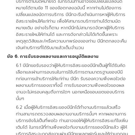
บริการตามนัดหมายได้ ในกรณีนี้ท่านอาจขอเปลี่ยนแปลงนัด
หมายได้ตามข้อ 11 ของข้อตกลงฉบับนี้ หากท่านไม่ต้องการ
เปลี่ยนแปลงนัดการบริการ บีนีทจะรีบดำเนินการหาผู้ให้บริการ
อิสระรายใหม่ให้แก่ท่าน เพื่อให้สามารถบริการท่านได้ตามนัด
หมายเดิม อย่างไรก็ตาม หากบีนีทไม่สามารถจัดหาผู้ให้บริการ
อิสระรายใหม่ให้ท่านได้ และการดังกล่าวไม่ได้เกิดขึ้นเพราะ
เหตุสุดวิสัยและ/หรือความบกพร่องของท่าน บีนีทตกลงจะคืน
เงินค่าบริการที่ได้รับมาแล้วเต็มจำนวน
การรับรองผลงานและการอนุมัติผลงาน
บีนีทขอรับรองว่าผู้ให้บริการอิสระของบีนีทเป็นผู้ที่ได้รับคัด
เลือกและผ่านการอบรบในการใช้บริการตามมาตรฐานของบีนี
ทก่อนการเข้าบริการให้แก่ท่าน บีนีท รับรองความพึงพอใจต่อ
ผลงานบริการของเราทั้งนี้ การรับรองความพึงพอใจของผล
งานจะไม่ครอบคลุมถึงการใดๆ นอกเหนือขอบเขตของบริการ
นั้นๆ
เมื่อผู้ให้บริการอิสระของบีนีทได้ทำงานบริการแล้วเสร็จ
ท่านสามารถตรวจสอบผลงานงานบริการนั้นๆ หากผลงานการ
บริการยังไม่เป็นที่พอใจ ท่านอาจขอให้ผู้ให้บริการอิสระแก้ไขเพิ่ม
เติมได้ ในกรณีที่ท่านพึงพอใจกับงานบริการของบีนีทแล้ว ผู้ให้
บริการอิสระจะกดส่งงานผ่านบีนีทแพลตฟอร์มและให้ท่านกดอนุ