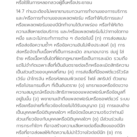
หรือใช้ในการหลอกลวงผู้อื่นหรือประชาชน
ท่านจะต้องไม่พยายามรบกวนการทำงานของการบริการ
และ/หรือการทำงานของแพลตฟอร์ม หรือทำให้บริการและ/
หรือแพลตฟอร์มของบีนีททำงานได้บกพร่อง หรือทำให้เกิด
ความเสียหายต่อบริการ และ/หรือแพลตฟอร์มไม่ว่าทางใดทาง
หนึ่ง และจะไม่กระทำการต่าง ๆ ดังต่อไปนี้ (ก) การส่งสแปม
หรือส่งข้อความซ้ำๆ หรือข้อความอันไม่พึงประสงค์ (ข) การ
ส่งหรือจัดเก็บเนื้อหาที่เป็นการละเมิด ลามกอนาจาร ข่มขู่ ใส่
ร้าย หรือเนื้อหาอื่นใดที่ผิดกฎหมายหรือเป็นการละเมิด รวมถึง
แต่ไม่จำกัดเฉพาะสื่อที่เป็นอันตรายต่อเด็กหรือละเมิดสิทธิความ
เป็นส่วนตัวของบุคคลที่สาม (ค) การส่งสื่อที่มีซอฟต์แวร์ไวรัส
เวิร์ม ม้าโทรจัน หรือรหัสคอมพิวเตอร์ ไฟล์ สคริปต์ ตัวแทน
หรือโปรแกรมอื่นๆ ที่เป็นอันตราย (ง) แทรกแซงหรือขัดขวาง
ความสมบูรณ์หรือประสิทธิภาพของแพลตฟอร์มหรือข้อมูลที่
อยู่ในนั้น (จ) พยายามเข้าถึงแพลตฟอร์มหรือซอฟต์แวร์ ระบบ
หรือเครือข่ายที่เกี่ยวข้องโดยไม่ได้รับอนุญาต (ฉ) การแอบอ้าง
เป็นบุคคลหรือนิติบุคคลใดๆ หรือบิดเบือนความจริงว่าท่านมี
ส่วนเกี่ยวข้องกับบุคคลหรือนิติบุคคลใดๆ (ช) มีส่วนร่วมใน
การกระทำใดๆ ที่อาจสร้างความเสียหายต่อชื่อเสียงของบีนีท
หรือที่อาจส่งผลให้เกิดความไม่น่าไว้วางใจต่อบีนีท (ซ) การ