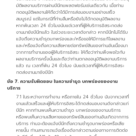
มัติผลงานบริการผ่านบีนีทแพลตฟอร์มเช่นเดียวกัน เมื่อท่าน
กดอนุมัติผลงานให้ถือว่าได้มีการส่งมอบงานอย่างเสร็จ
สมบูรณ์ แต่ในกรณีที่ท่านลืมหรือยังไม่ได้กดอนุมัติผลงาน
หากพ้นเวลา 24 ชั่วโมงนับแต่เวลาที่ผู้ให้บริการอิสระกดส่ง
งานมายังบีนีทแล้ว ในช่วงระยะเวลาดังกล่าว หากบีนีทไม่ได้รับ
แจ้งถึงความชำรุดบกพร่องและ/หรือขอให้มีการแก้ไขผลงาน
และ/หรือแจ้งถึงความเสียหายต่อทรัพย์สินของท่านอันเนื่องมา
จากการทำงานของผู้ให้บริการอิสระ ให้ถือว่าท่านพึงพอใจกับ
ผลงานบริการครั้งนั้นและถือว่าท่านตกลงอนุมัติผลงานบริการ
แล้ว ณ เวลาที่พ้น 24 ชั่วโมง นับแต่เวลาที่ผู้ให้บริการอิสระ
กดส่งงานมายังบีนีท
ความรับผิดชอบ ในความชำรุด บกพร่องของงาน
บริการ
ในระหว่างการทำงาน หรือภายใน 24 ชั่วโมง นับจากเวลาที่
งานแล้วเสร็จและผู้ให้บริการอิสระได้กดส่งมอบงานดังกล่าวแก่
บีนีท หากท่านพบเห็นความชำรุด บกพร่องของงานบริการ
หรือพบเห็นความเสียหายของทรัพย์สินของท่านอันเกิดจากการ
บริการ ท่านจะต้องแจ้งบีนีทถึงความชำรุดบกพร่องหรือเสีย
หายนั้น ท่านสามารถแจ้งเรื่องดังกล่าวตามช่องทางการติดต่อ