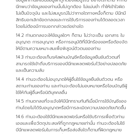
ข้อมูลที่ท่านให้เป็นข้อมูลที่ถูกต้องสมบูรณ์ อย่างไรก็ตาม หากบี
นีทพบว่าข้อมูลของท่านนั้นไม่ถูกต้อง ไม่แม่นยำ ทำให้เข้าใจผิด
ไม่เป็นปัจจุบัน และไม่สมบูรณ์ไม่ว่าทางใดทางหนึ่งก็ตาม บีนีทมี
สิทธิบอกเลิกข้อตกลงและการใช้บริการของท่านได้ตลอดเวลา
โดยไม่ต้องมีการบอกกล่าวแต่อย่างใด
ท่านตกลงจะให้ข้อมูลใดๆ ก็ตาม ไม่ว่าจะเป็น เอกสาร ใบ
อนุญาต การอนุญาต หรือการอนุมัติที่บีนีทร้องขอหรือต้องจัด
ให้มีตามความเหมาะสมเพื่อพิสูจน์ตัวตนของท่าน
ท่านจะต้องเก็บรหัสผ่านบัญชีหรือข้อมูลยืนยันตัวตนที่
สามารถใช้เข้าถึงบริการของบีนีทแพลตฟอร์มไว้อย่างปลอดภัย
และเป็นความลับ
ท่านจะต้องไม่อนุญาตให้ผู้อื่นใช้ข้อมูลยืนยันตัวตน หรือ
สถานะท่านของท่าน และท่านจะต้องไม่มอบหมายหรือโอนบัญชีผู้
ใช้ให้กับผู้อื่นหรือนิติบุคคลอื่น
ท่านตกลงที่จะแจ้งให้บีนีททราบทันทีเมื่อมีการใช้บัญชีของ
ท่านโดยไม่ได้รับอนุญาตหรือมีการละเมิดความปลอดภัยเกิดขึ้น
ท่านจะต้องใช้บีนีทแพลตฟอร์มหรือใช้บริการเพื่อตัวท่าน
เองและเพื่อวัตถุประสงค์ที่ถูกกฎหมายเท่านั้น ท่านจะต้องไม่ใช้
บีนีทแพลตฟอร์มในการเก็บหรือส่งสิ่งใดก็ตามที่ผิดกฎหมาย