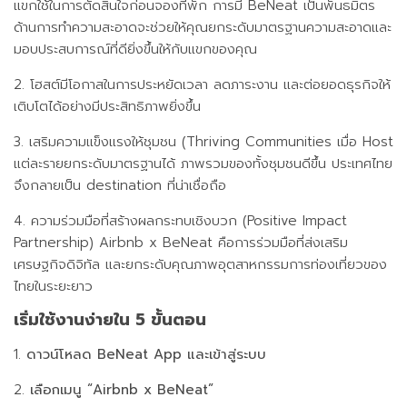
แขกใช้ในการตัดสินใจก่อนจองที่พัก การมี BeNeat เป็นพันธมิตร
ด้านการทำความสะอาดจะช่วยให้คุณยกระดับมาตรฐานความสะอาดและ
มอบประสบการณ์ที่ดียิ่งขึ้นให้กับแขกของคุณ
2. โฮสต์มีโอกาสในการประหยัดเวลา ลดภาระงาน และต่อยอดธุรกิจให้
เติบโตได้อย่างมีประสิทธิภาพยิ่งขึ้น
3. เสริมความแข็งแรงให้ชุมชน (Thriving Communities เมื่อ Host
แต่ละรายยกระดับมาตรฐานได้ ภาพรวมของทั้งชุมชนดีขึ้น ประเทศไทย
จึงกลายเป็น destination ที่น่าเชื่อถือ
4. ความร่วมมือที่สร้างผลกระทบเชิงบวก (Positive Impact
Partnership) Airbnb x BeNeat คือการร่วมมือที่ส่งเสริม
เศรษฐกิจดิจิทัล และยกระดับคุณภาพอุตสาหกรรมการท่องเที่ยวของ
ไทยในระยะยาว
เริ่มใช้งานง่ายใน 5 ขั้นตอน
1.
ดาวน์โหลด BeNeat App และเข้าสู่ระบบ
2.
เลือกเมนู “Airbnb x BeNeat”