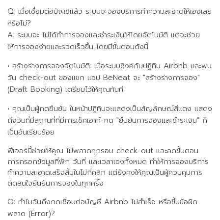
Q: เมื่อเชื่อมต่อบัญชีแล้ว ระบบจะจองบริการทำความสะอาดให้เองเลย
หรือไม่?
A: ระบบจะ ไม่ได้ทำการจองและชำระเงินให้โดยอัตโนมัติ แต่จะช่วย
ให้การจองง่ายและรวดเร็วขึ้น โดยมีขั้นตอนดังนี้
•
สร้างร่างการจองอัตโนมัติ: เมื่อระบบซิงค์กับปฏิทิน Airbnb และพบ
วัน check-out ของแขก แอป BeNeat จะ "สร้างร่างการจอง"
(Draft Booking) เตรียมไว้ให้คุณทันที
•
คุณเป็นผู้กดยืนยัน ในหน้าปฏิทินจะแสดงเป็นสัญลักษณ์สีแดง แสดง
ถึงวันที่มีสถานที่ที่มีการเช็คเอาท์ กด "ยืนยันการจองและชำระเงิน" ก็
เป็นอันเรียบร้อย
ฟีเจอร์นี้ช่วยให้คุณ ไม่พลาดทุกรอบ check-out และลดขั้นตอน
การกรอกข้อมูลที่พัก วันที่ และเวลาเองทั้งหมด ทำให้การจองบริการ
ทำความสะอาดเสร็จสิ้นในไม่กี่คลิก แต่ยังคงให้คุณเป็นผู้ควบคุมการ
ตัดสินใจยืนยันการจองในทุกครั้ง
Q: ทำไมฉันถึงกดเชื่อมต่อบัญชี Airbnb ไม่สำเร็จ หรือขึ้นข้อผิด
พลาด (Error)?