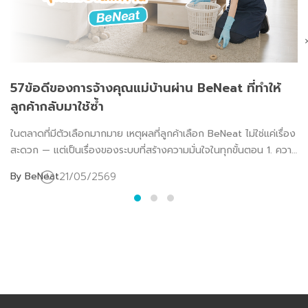
›
57ข้อดีของการจ้างคุณแม่บ้านผ่าน BeNeat ที่ทำให้
ลูกค้ากลับมาใช้ซ้ำ
ในตลาดที่มีตัวเลือกมากมาย เหตุผลที่ลูกค้าเลือก BeNeat ไม่ใช่แค่เรื่อง
สะดวก — แต่เป็นเรื่องของระบบที่สร้างความมั่นใจในทุกขั้นตอน 1. ความ
ปลอดภัยที่มีระบบรองรับ คุณแม่บ้าน BeNeat ทุกคนผ่านกระบวนการ
21/05/2569
By BeNeat
คัดกรอง 5 ขั้นตอน รวมถึงการตรวจสอบประวัติอาชญากรรมอย่างเป็น
ทางการ ก่อนที่จะได้รับงานชิ้นแรก นี่คือความปลอดภัยที่วัดได้ ไม่ใช่แค่
คำมั่นสัญญา 2. ราคาโปร่งใส ไม่มีเซอร์ไพรส์ ราคาที่เห็นในแอปก่อน
ยืนยันคือราคาที่จ่ายจริง รวม VAT แล้ว ไม่มีค่าเดินทาง ไม่มีค่าอุปกรณ์
บวกเพิ่มทีหลัง 3. จองง่าย เสร็จใน 60 วินาที ระบบจอง BeNeat
ออกแบบให้เสร็จใน 4 ขั้นตอน: เลือกวัน → เลือกเวลา → เลือกบริการ
→ ยืนยัน ไม่ต้องโทรหาใคร ไม่ต้องรอ Callback 4. Real-time
Tracking ทุกขั้นตอน คุณรู้ว่าคุณแม่บ้านอยู่ไหนและทำงานไปถึงไหนแล้ว