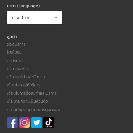
ตลอดเวลา แม้ไม่ได้อยู่บ้าน 5. ระบบประกันความเสียหายทุก Booking
ภาษา (Language)
ความคุ้มครองครอบคลุมทรัพย์สินระหว่างการให้บริการ โดยอัตโนมัติใน
ทุก Booking ไม่ต้องสมัครเพิ่ม 6. Support 7 วัน ไม่มีวันหยุด ทีม
Support BeNeat พร้อมรับเรื่องทุกวัน รวมวันหยุดนักขัตฤกษ์ หากมี
ปัญหาในระหว่างหรือหลังการให้บริการ เราแก้ไขให้ทันที 7. ความยืดหยุ่นที่
ลูกค้า
ตอบโจทย์ทุกไลฟ์สไตล์ จอง 2 ชั่วโมงก็ได้ 5 ชั่วโมงก็ได้ รายสัปดาห์
จองบริการ
หรือรายเดือนก็ได้ ไม่มีสัญญาผูกมัด ยกเลิกหรือเปลี่ยนแปลงได้ตาม
โปรโมชัน
เงื่อนไขที่ระบุ 8. ระบบ Rating จากลูกค้าจริงทุก Booking คุณสามารถ
ดู Rating และรีวิวของคุณแม่บ้านแต่ละคนก่อนยืนยัน และหลังงานเสร็จ
ค่าบริการ
สามารถให้คะแนนเพื่อพัฒนาคุณภาพต่อไป รีวิวจากลูกค้าที่เปรียบเทียบ
บริการของเรา
BeNeat กับประสบการณ์ก่อนหน้า ★★★★★ คุณจินตนา, บางกะปิ
บริการแม่บ้านสำนักงาน
เคยใช้บริการอื่นแล้วโดนบวกค่าอุปกรณ์เพิ่มหลังงานเสร็จ กับ BeNeat
เงื่อนไขการให้บริการ
ราคาที่เห็นในแอปคือราคาที่จ่ายจริง ชอบมากตรงนี้ ★★★★★ คุณพร
เงื่อนไขการซื้อสินค้าและบริการ
ทิพย์, อารีย์ มีครั้งหนึ่งคุณแม่บ้านป่วยกะทันหัน ติดต่อ Support แล้ว
นโยบายความเป็นส่วนตัว
ได้คุณแม่บ้านคนใหม่ภายในชั่วโมงเดียว ประทับใจมากๆ คำถามที่พบบ่อย
ความปลอดภัย และการคุ้มครอง
(FAQ) Q: BeNeat มีการรับประกันความพึงพอใจไหม? A: มีค่ะ หากงาน
ไม่เป็นไปตามมาตรฐาน BeNeat มีนโยบาย Re-clean ติดต่อ Support
ผ่านแอปได้ทันที Q: สามารถตั้งให้ได้คุณแม่บ้านคนเดิมทุกครั้งได้ไหม?
A: ได้ค่ะ ตั้ง Preferred Staff ในแอป ระบบจะพยายาม Match กับคุณ