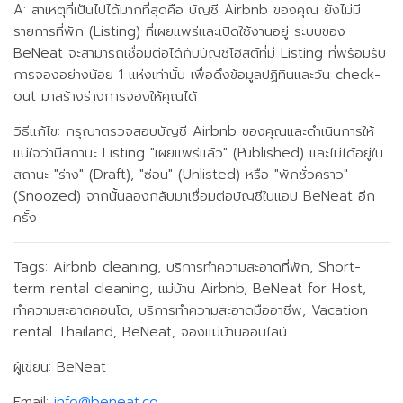
A: สาเหตุที่เป็นไปได้มากที่สุดคือ บัญชี Airbnb ของคุณ ยังไม่มี
รายการที่พัก (Listing) ที่เผยแพร่และเปิดใช้งานอยู่ ระบบของ
BeNeat จะสามารถเชื่อมต่อได้กับบัญชีโฮสต์ที่มี Listing ที่พร้อมรับ
การจองอย่างน้อย 1 แห่งเท่านั้น เพื่อดึงข้อมูลปฏิทินและวัน check-
out มาสร้างร่างการจองให้คุณได้
วิธีแก้ไข: กรุณาตรวจสอบบัญชี Airbnb ของคุณและดำเนินการให้
แน่ใจว่ามีสถานะ Listing "เผยแพร่แล้ว" (Published) และไม่ได้อยู่ใน
สถานะ "ร่าง" (Draft), "ซ่อน" (Unlisted) หรือ "พักชั่วคราว"
(Snoozed) จากนั้นลองกลับมาเชื่อมต่อบัญชีในแอป BeNeat อีก
ครั้ง
Tags: Airbnb cleaning, บริการทำความสะอาดที่พัก, Short-
term rental cleaning, แม่บ้าน Airbnb, BeNeat for Host,
ทำความสะอาดคอนโด, บริการทำความสะอาดมืออาชีพ, Vacation
rental Thailand, BeNeat, จองแม่บ้านออนไลน์
ผู้เขียน: BeNeat
Email:
info@beneat.co