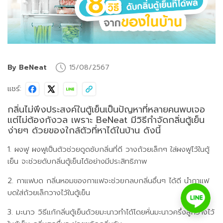
By BeNeat
15/08/2567
แชร์:
กลิ่นไม่พึงประสงค์ในตู้เย็นเป็นปัญหาที่หลายคนพบเจอ
แต่ไม่ต้องกังวล เพราะ BeNeat มีวิธีกำจัดกลิ่นตู้เย็น
ง่ายๆ ด้วยของใกล้ตัวที่หาได้ในบ้าน ดังนี้
1. ผงฟู ผงฟูเป็นตัวช่วยดูดซับกลิ่นที่ดี วางถ้วยเล็กๆ ใส่ผงฟูไว้ในตู้
เย็น จะช่วยดับกลิ่นตู้เย็นได้อย่างมีประสิทธิภาพ
2. กาแฟบด กลิ่นหอมของกาแฟจะช่วยกลบกลิ่นอื่นๆ ได้ดี นำกาแฟ
บดใส่ถ้วยเล็กวางไว้ในตู้เย็น
3. มะนาว วิธีแก้กลิ่นตู้เย็นด้วยมะนาวทำได้โดยหั่นมะนาวครึ่งลูกวางไว้