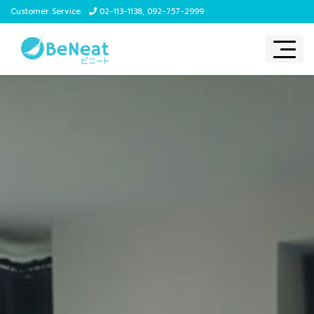
Customer Service
02-113-1138
,
092-757-2999