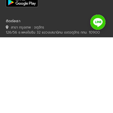
ติดต่อเรา
สาขา กรุงเทพ : จตุจักร
126/56 ซ.พหลโยธิน 32 แขวงเสนานิคม เขตจตุจักร กทม. 10900
สาขา กรุงเทพ : ฝั่งธน
หมู่บ้านกลางเมือง สาทร ตากสิน 2
99/461 ซอยสวนหลวง
แขวงบางค้อ เขตจอมทอง กรุงเทพฯ 10150
สาขา เชียงใหม่ : สันผีเสื้อ
อาคาร BeNeat Office
168/19 หมู่ 7 ตำบลสันผีเสื้อ อำเภอเมืองเชียงใหม่ จังหวัดเชียงใหม่
50300
สาขา เชียงใหม่ : ถนน วงแหวนรอบกลาง
โครงการภานน สตรีท
227/70 ตำบลสันผีเสื้อ อำเภอเมือง จังหวัดเชียงใหม่ 50300