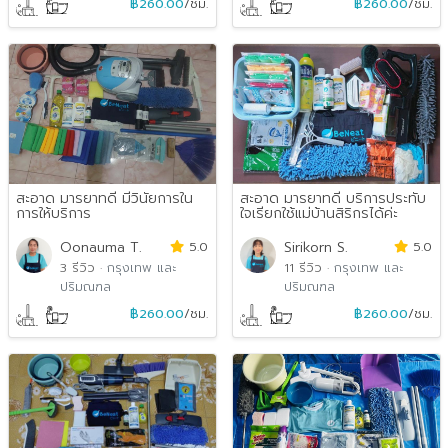
฿260.00
/ชม.
฿260.00
/ชม.
สะอาด มารยาทดี มีวินัยการใน
สะอาด มารยาทดี บริการประทับ
การให้บริการ
ใจเรียกใช้แม่บ้านสิริกรได้ค่ะ
Oonauma T.
5.0
Sirikorn S.
5.0
3 รีวิว
·
กรุงเทพ และ
11 รีวิว
·
กรุงเทพ และ
ปริมณฑล
ปริมณฑล
฿260.00
/ชม.
฿260.00
/ชม.