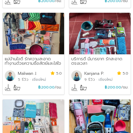
฿200.00
/ชม.
฿200.00
/ชม.
แม่บ้านใจดี รักความสะอาด
บริการดี มีมารยาท รักสะอาด
ทำงานด้วยความซื่อสัตย์และใส่ใจ
ตรงเวลา
เหมือนดูแลบ้านต...
Maliwan J.
5.0
Kanjana P.
5.0
5 รีวิว
·
เชียงใหม่
9 รีวิว
·
เชียงใหม่
฿200.00
/ชม.
฿200.00
/ชม.