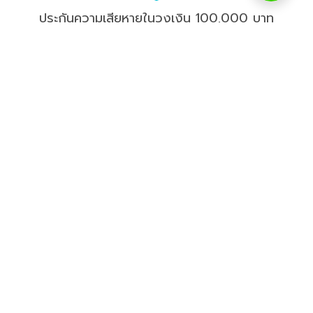
ประกันความเสียหายในวงเงิน 100,000 บาท
ทุก ๆ การจอง BeNeat มีประกับความเสียหายที่เกิดขึ้นต่อทรัพย์สิน
ให้กับคุณ ในวงเงิน 100,000 บาท
*ประกันไม่ครอบคลุมเรื่องทรัพย์สินสูญหาย และบริษัทไม่รับผิดชอบต่อการ
สูญหาย คุณลูกค้าต้องไม่ทิ้งทรัพย์สินมีค่า เช่น เงินสด, เครื่องประดับ ไว้ใน
พื้นที่ใช้บริการ
ใครคือแม่บ้านที่มาให้บริการคุณ
แม่บ้านในแพลตฟอร์ม BeNeat คือ คนที่มีเวลาว่าง มีใจรัก
งานทำความสะอาด และอาศัยอยู่ในละแวกเดียวกับคุณ พวก
เขาเหล่านี้เป็นมิตรและพร้อมช่วยเหลือคุณ เสมือนมีเพื่อนบ้าน
มาช่วยทำความสะอาดให้ที่พักของคุณน่าอยู่