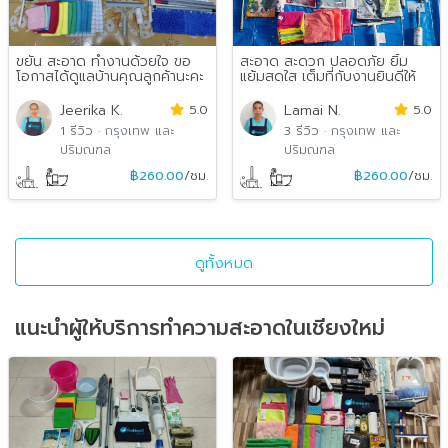
ขยัน สะอาด ทำงานด้วยใจ ขอ
สะอาด สะดวก ปลอดภัย ยิ้ม
โอกาสได้ดูแลบ้านคุณลูกค้านะคะ
แย้มสดใส เต็มที่กับงานยินดีให้
บริการค่ะ
Jeerika K.
5.0
Lamai N.
5.0
1 รีวิว
·
กรุงเทพ และ
3 รีวิว
·
กรุงเทพ และ
ปริมณฑล
ปริมณฑล
฿260.00
/ชม.
฿260.00
/ชม.
ดูทั้งหมด
แนะนำผู้ให้บริการทำความสะอาดในเชียงใหม่