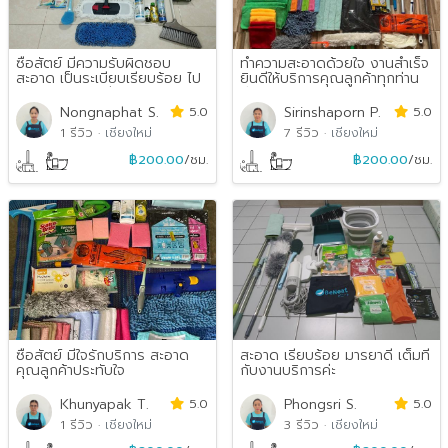
ซื่อสัตย์ มีความรับผิดชอบ
ทำความสะอาดด้วยใจ งานสำเร็จ
สะอาด เป็นระเบียบเรียบร้อย ไป
ยินดีให้บริการคุณลูกค้าทุกท่าน
พร้อมอุปกรณ์ที...
ค่ะ
Nongnaphat S.
5.0
Sirinshaporn P.
5.0
1 รีวิว
·
เชียงใหม่
7 รีวิว
·
เชียงใหม่
฿200.00
/ชม.
฿200.00
/ชม.
ซื่อสัตย์ มีใจรักบริการ สะอาด
สะอาด เรียบร้อย มารยาดี เต็มที่
คุณลูกค้าประทับใจ
กับงานบริการค่ะ
Khunyapak T.
5.0
Phongsri S.
5.0
1 รีวิว
·
เชียงใหม่
3 รีวิว
·
เชียงใหม่