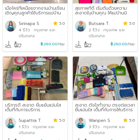
เมื่อไหร่ที่เหนื่อยจากงานบ้านเรียน
สุขภาพที่ดี เริ่มต้นด้วยความ
เชิญคุณลูกค้าใช้บริการเเม่บ้าน
สะอาดในบ้านคุณ ให้แม่บ้านนิ
นุ้ยนะ...
จัดการทำความสะ...
Sirinapa S.
5.0
Butsara T.
5.0
4 รีวิว
·
กรุงเทพ และ
2 รีวิว
·
กรุงเทพ และ
ปริมณฑล
ปริมณฑล
฿260.00
/ชม.
฿260.00
/ชม.
บริการดี สะอาด ยิ้มแย้มแจ่มใส
สะอาด ตั้งใจทำงาน ตรงต่อเวลา
เต็มที่กับการบริการ
ยิ้มแจ่มใส เต็มที่กับการให้บริการ
Supattra T.
5.0
Wanpen S.
5.0
1 รีวิว
·
กรุงเทพ และ
3 รีวิว
·
กรุงเทพ และ
ปริมณฑล
ปริมณฑล