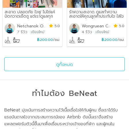
สะอาด ปลอดภัย ใจฟู ไม่ใช่แค่
รักความสะอาด ดูแลทำความ
ปัดกวาดเช็ดถู แต่เราดูแลทุก
สะอาดให้คุณลูกค้าประทับใจ ใส่ใจ
ซอกทุกมุมด้วยหั...
คุณลูกค้า ยินดี...
Netchanok O.
5.0
Wongruean C.
5.0
7 รีวิว
·
เชียงใหม่
4 รีวิว
·
เชียงใหม่
฿200.00
/ชม.
฿200.00
/ชม.
ดูทั้งหมด
ทำไมต้อง BeNeat
BeNeat มุ่งเน้นการสร้างความไว้เนื้อเชื่อใจให้กับผู้คน ซึ่งเราได้รับ
แรงบันดาลใจจากประสบการณ์ของ Airbnb ดังนั้นเราจึงสร้าง
แพลตฟอร์มตัวนี้ขึ้นมาเพื่อเชื่อมระหว่างเจ้าของที่พัก และผู้คนใน